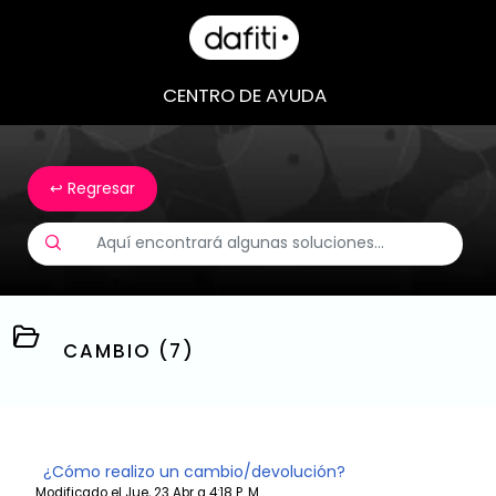
CENTRO DE AYUDA
↩ Regresar
CAMBIO (7)
¿Cómo realizo un cambio/devolución?
Modificado el Jue, 23 Abr a 4:18 P. M.